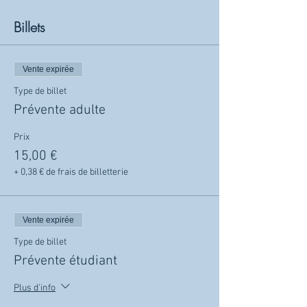
Billets
Vente expirée
Type de billet
Prévente adulte
Prix
15,00 €
+ 0,38 € de frais de billetterie
Vente expirée
Type de billet
Prévente étudiant
Plus d'info