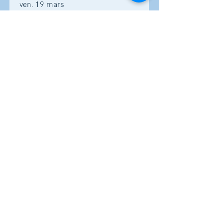
ven. 19 mars
Plus d'infos
Réserver
Gala d'humour "What The
Fun"
ven. 16 avr.
Plus d'infos