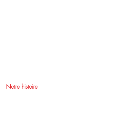
Notre histoire
NOUS CONTACTER
Centre Culturel de Chimay
(Belgique)