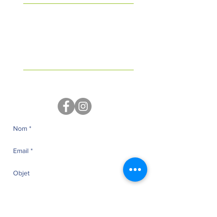
Bureaux :
rue de la Soque n°12 -
6460 Chimay
Salle :
rue des Battis n°34 - 6464
Baileux
​Tél : 060/21.22.10