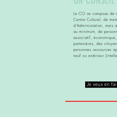
UN CONSEIL
Le CO se compose de m
Centre Culturel, de me
d’Administration, mais a
au minimum, de personne
associatif, économique, 
partenaires, des citoyen
personnes ressources ap
neuf ou extérieur (intelle
Je veux en fai