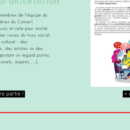
 D'ORIENTATION
embres de l’équipe du
mbres du Conseil
ussi et cela pour moitié
s issues du tissu social,
culturel : des
s, des artistes ou des
portant un regard pointu,
ctuels, experts,...).
re partie !
+ 