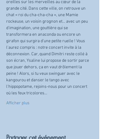
oreilles sur les merveilles au cœur de la 
grande cité. Dans cette ville, on retrouve un 
chat « roi du cha-cha-cha », une Mamie 
rockeuse, un voisin grognon et... avec un peu 
d’imagination, une gouttière qui se 
transformera en anaconda ou encore un 
girafon qui surgira d’une petite ruelle ! Vous 
l'aurez compris : notre concert invite à la 
déconnexion. Car, quand Dimitri reste collé à 
son écran, Ysaline lui propose de sortir parce 
que jouer dehors, ça en vaut drôlement la 
peine ! Alors, si tu veux swinguer avec le 
kangourou et danser le tango avec 
l'hippopotame, rejoins-nous pour un concert 
où les feux tricolores…
Afficher plus
Partager cet événement