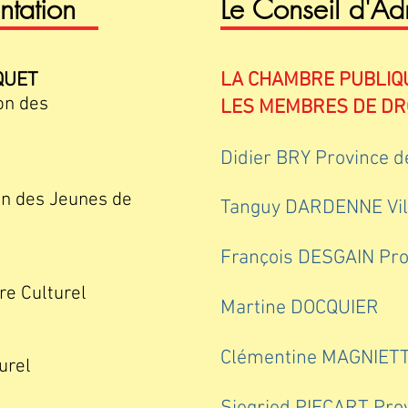
ntation
Le Conseil d'Adm
AQUET
LA CHAMBRE PUBLIQ
on des
LES MEMBRES DE DRO
Didier BRY Province d
on des Jeunes de
Tanguy DARDENNE Vil
François DESGAIN
Pro
re Culturel
Martine DOCQUIER
Clémentine MAGNIETTE
urel