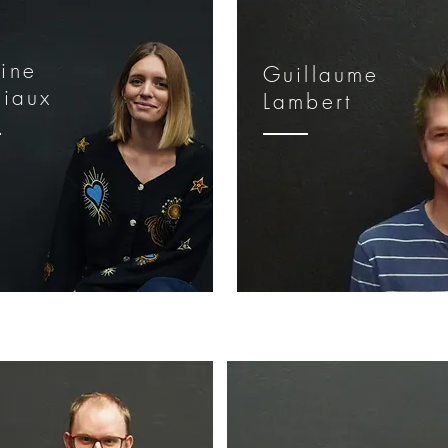
rine
Guillaume
niaux
Lambert