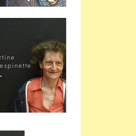
rtine
espinette