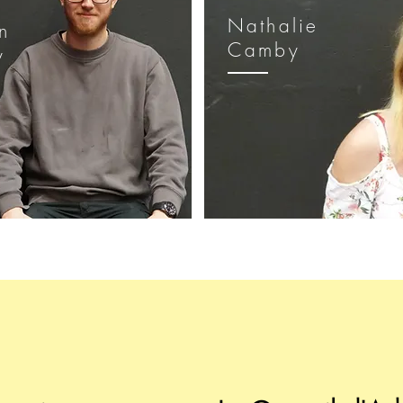
Nathalie
en
Camby
y