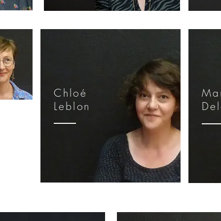
Chloé
Ma
Leblon
Del