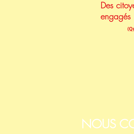
Des citoy
engagés
(Qu
NOUS C