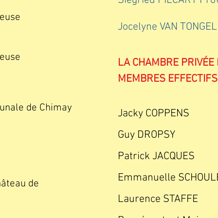
Siegried PIECART Pro
euse
Jocelyne VAN TONGELE
euse
LA CHAMBRE PRIVÉE
MEMBRES EFFECTIFS 
munale de Chimay
Jacky COPPENS
Guy DROPSY
Patrick JACQUES
Emmanuelle SCHOUL
hâteau de
Laurence STAFFE