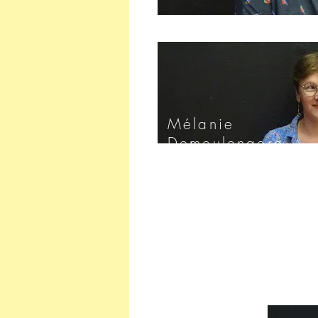
Mélanie
Demeulenaere