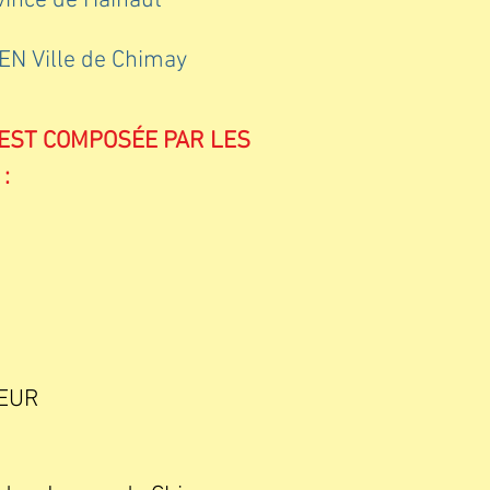
vince de Hainaut
N Ville de Chimay
 EST COMPOSÉE PAR LES
:
EUR