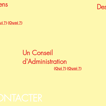
ens
Des
i ?)
(
Quoi ?
)
Un Conseil
d'Administration
(Qui ?)
(
Quoi ?
)
ONTACTER